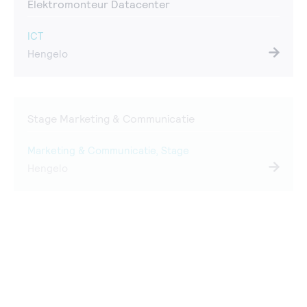
Elektromonteur Datacenter
ICT
Hengelo
Stage Marketing & Communicatie
Marketing & Communicatie, Stage
Hengelo
Stage Technicus Engineering – Installatietechniek
Datacenter
ICT, Stage
Hengelo