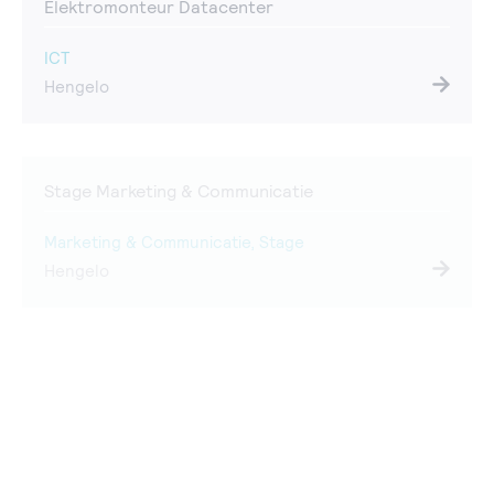
Elektromonteur Datacenter
ICT
Hengelo
Stage Marketing & Communicatie
Marketing & Communicatie, Stage
Hengelo
Stage Technicus Engineering – Installatietechniek
Datacenter
ICT, Stage
Hengelo